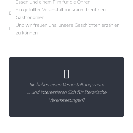
Essen und einem Film für die Ohren
Ein gefüllter Veranstaltungsraum freut den
Gastronomen
Und wir freuen uns, unsere Geschichten erzählen
zu können
… ich melde mich gerne bei Ihnen.
Sie haben einen Veranstaltungsraum
Schreiben Sie mir jetzt kurz
… und interessieren Sich für literarische
Veranstaltungen?