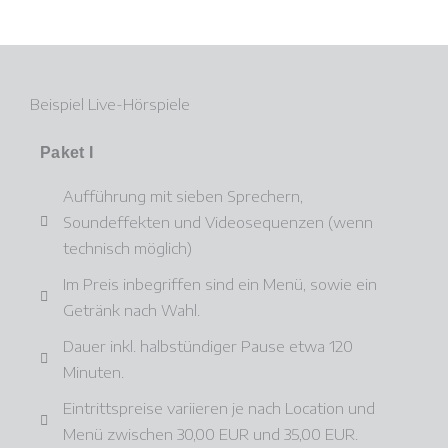
Beispiel Live-Hörspiele
Paket I
Aufführung mit sieben Sprechern,
Soundeffekten und Videosequenzen (wenn
technisch möglich)
Im Preis inbegriffen sind ein Menü, sowie ein
Getränk nach Wahl.
Dauer inkl. halbstündiger Pause etwa 120
Minuten.
Eintrittspreise variieren je nach Location und
Menü zwischen 30,00 EUR und 35,00 EUR.