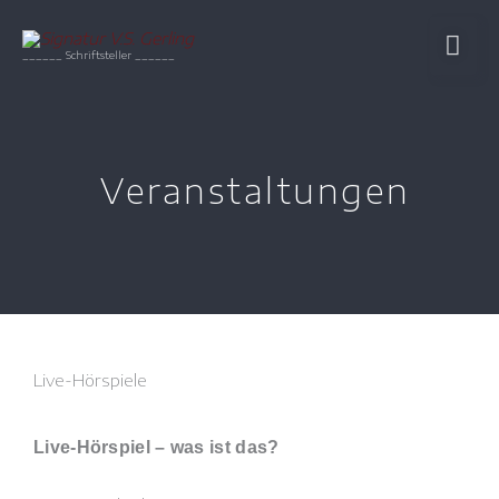
Zum
HA
Inhalt
______ Schriftsteller ______
springen
Veranstaltungen
Live-Hörspiele
Live-Hörspiel – was ist das?